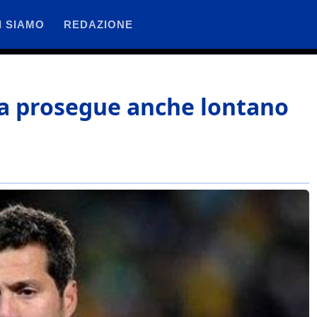
I SIAMO
REDAZIONE
a prosegue anche lontano