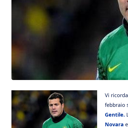
Vi ricord
febbraio 
Gentile.
L
Novara