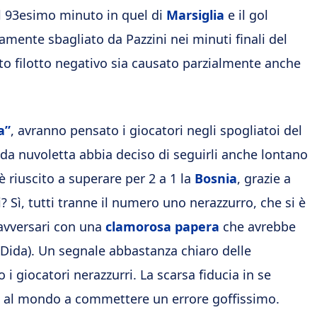
al 93esimo minuto in quel di
Marsiglia
e il gol
mente sbagliato da Pazzini nei minuti finali del
to filotto negativo sia causato parzialmente anche
a”
, avranno pensato i giocatori negli spogliatoi del
a nuvoletta abbia deciso di seguirli anche lontano
è riuscito a superare per 2 a 1 la
Bosnia
, grazie a
i? Sì, tutti tranne il numero uno nerazzurro, che si è
avversari con una
clamorosa papera
che avrebbe
 Dida).
Un segnale abbastanza chiaro delle
i giocatori nerazzurri. La scarsa fiducia in se
ri al mondo a commettere un errore goffissimo.