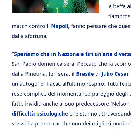
la beffa 
clamorosa
match contro il
Napoli
, fanno pensare che ques
dalla sfortuna.
“Speriamo che in Nazionale tiri un’aria divers
San Paolo domenica sera. Peccato che la scomod
dalla Pinetina. Ieri sera, il
Brasile
di
Julio Cesar
un autogol di Pacac all’ultimo respiro. Tutti felic
reso complice del momentaneo pareggio degli 
fatto invidia anche al suo predecessore (Nelson
difficoltà psicologiche
che stanno attraversando 
stessi ha portato anche uno dei migliori portie