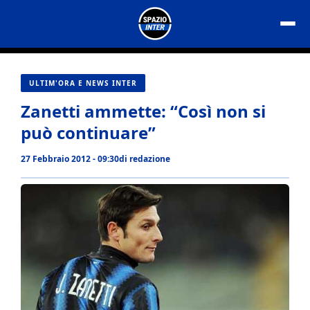
Vai
al
contenuto
ULTIM'ORA E NEWS INTER
Zanetti ammette: “Così non si
può continuare”
27 Febbraio 2012 - 09:30
di
redazione