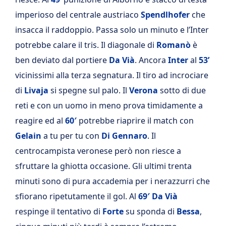
imperioso del centrale austriaco
Spendlhofer
che
insacca il raddoppio. Passa solo un minuto e l’Inter
potrebbe calare il tris. Il diagonale di
Romanò
è
ben deviato dal portiere
Da Vià
. Ancora
Inter
al
53’
vicinissimi alla terza segnatura. Il tiro ad incrociare
di
Livaja
si spegne sul palo. Il
Verona
sotto di due
reti e con un uomo in meno prova timidamente a
reagire ed al
60′
potrebbe riaprire il match con
Gelain
a tu per tu con
Di Gennaro
. Il
centrocampista veronese però non riesce a
sfruttare la ghiotta occasione. Gli ultimi trenta
minuti sono di pura accademia per i nerazzurri che
sfiorano ripetutamente il gol. Al
69′
Da Vià
respinge il tentativo di
Forte
su sponda di
Bessa
,