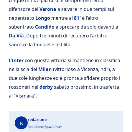
cinque minuti più tardi è sempre l’estremo
difensore del
Verona
a salvare in due tempi sul
neoentrato
Longo
mentre al
81′
è l’altro
subentrato
Candido
a sprecare da solo davanti a
Da Vià
. Dopo tre minuti di recupero l’arbitro
sancisce la fine delle ostilità.
L’
Inter
con questa vittoria si mantiene in classifica
nella scia del
Milan
(vittorioso a Vicenza, ndr), a
due sole lunghezze ed è pronta a sfidare proprio i
rossoneri nel
derby
sabato prossimo, in trasferta
al “Vismara”.
redazione
R
Redazione SpazioInter