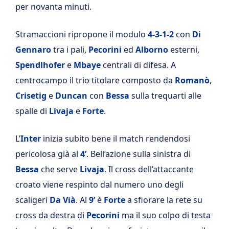
per novanta minuti.
Stramaccioni ripropone il modulo
4-3-1-2
con
Di
Gennaro
tra i pali,
Pecorini
ed
Alborno
esterni,
Spendlhofer
e
Mbaye
centrali di difesa. A
centrocampo il trio titolare composto da
Romanò
,
Crisetig
e
Duncan
con
Bessa
sulla trequarti alle
spalle di
Livaja
e
Forte
.
L’
Inter
inizia subito bene il match rendendosi
pericolosa già al
4’
. Bell’azione sulla sinistra di
Bessa
che serve
Livaja
. Il cross dell’attaccante
croato viene respinto dal numero uno degli
scaligeri
Da Vià
. Al
9’
è
Forte
a sfiorare la rete su
cross da destra di
Pecorini
ma il suo colpo di testa