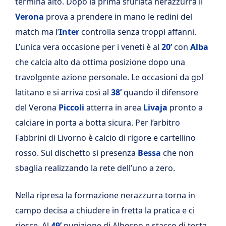
termina alto. Dopo la prima sfuriata nerazzurra il
Verona
prova a prendere in mano le redini del
match ma l’
Inter
controlla senza troppi affanni.
L’unica vera occasione per i veneti è al
20’
con
Alba
che calcia alto da ottima posizione dopo una
travolgente azione personale. Le occasioni da gol
latitano e si arriva così al
38’
quando il difensore
del Verona
Piccoli
atterra in area
Livaja
pronto a
calciare in porta a botta sicura. Per l’arbitro
Fabbrini di Livorno è calcio di rigore e cartellino
rosso. Sul dischetto si presenza
Bessa
che non
sbaglia realizzando la rete dell’uno a zero.
Nella ripresa la formazione nerazzurra torna in
campo decisa a chiudere in fretta la pratica e ci
riesce. Al
49’
punizione di Alborno e stacco di testa