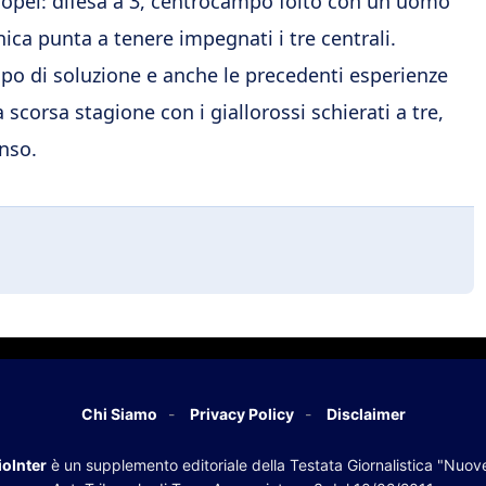
nopei: difesa a 3, centrocampo folto con un uomo
nica punta a tenere impegnati i tre centrali.
ipo di soluzione e anche le precedenti esperienze
 scorsa stagione con i giallorossi schierati a tre,
nso.
Chi Siamo
Privacy Policy
Disclaimer
oInter
è un supplemento editoriale della Testata Giornalistica "Nuov