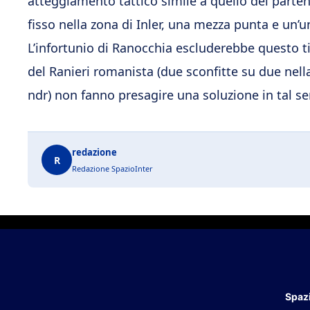
atteggiamento tattico simile a quello dei parte
fisso nella zona di Inler, una mezza punta e un’u
L’infortunio di Ranocchia escluderebbe questo t
del Ranieri romanista (due sconfitte su due nella
ndr) non fanno presagire una soluzione in tal se
redazione
R
Redazione SpazioInter
Spazi