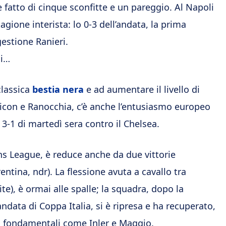
e fatto di cinque sconfitte e un pareggio. Al Napoli
agione interista: lo 0-3 dell’andata, la prima
gestione Ranieri.
si…
classica
bestia nera
e ad aumentare il livello di
 Maicon e Ranocchia, c’è anche l’entusiasmo europeo
l 3-1 di martedì sera contro il Chelsea.
ons League, è reduce anche da due vittorie
ntina, ndr). La flessione avuta a cavallo tra
te), è ormai alle spalle; la squadra, dopo la
andata di Coppa Italia, si è ripresa e ha recuperato,
 fondamentali come Inler e Maggio.