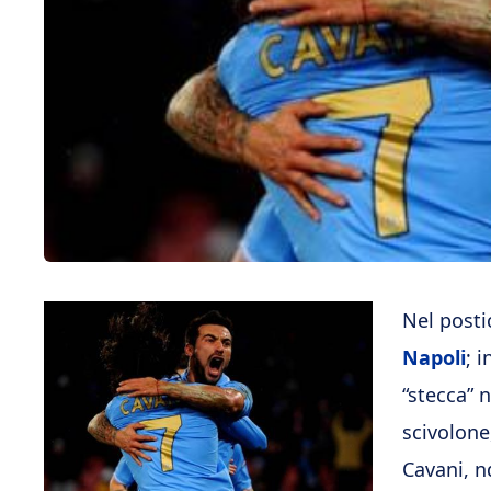
Nel posti
Napoli
; 
“stecca” 
scivolone
Cavani, n