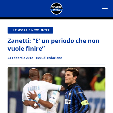
Vai
al
contenuto
ULTIM'ORA E NEWS INTER
Zanetti: “E’ un periodo che non
vuole finire”
23 Febbraio 2012 - 15:00
di
redazione