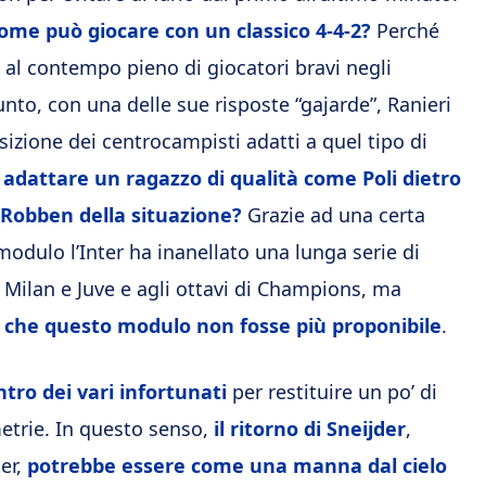
me può giocare con un classico 4-4-2?
Perché
 al contempo pieno di giocatori bravi negli
o, con una delle sue risposte “gajarde”, Ranieri
izione dei centrocampisti adatti a quel tipo di
 adattare un ragazzo di qualità come Poli dietro
l Robben della situazione?
Grazie ad una certa
modulo l’Inter ha inanellato una lunga serie di
di Milan e Juve e agli ottavi di Champions, ma
sì che questo modulo non fosse più proponibile
.
ntro dei vari infortunati
per restituire un po’ di
metrie. In questo senso,
il ritorno di Sneijder
,
er,
potrebbe essere come una manna dal cielo