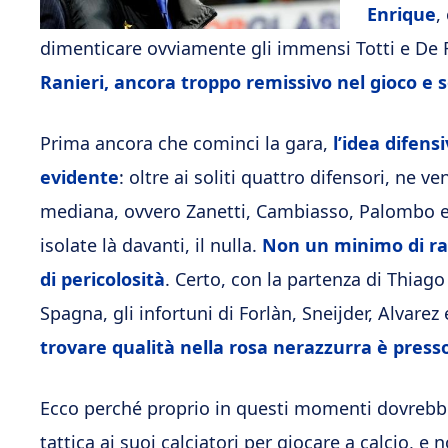
Enrique
,
dimenticare ovviamente gli immensi Totti e De 
Ranieri, ancora troppo remissivo nel gioco e s
Prima ancora che cominci la gara,
l’idea difens
evidente
: oltre ai soliti quattro difensori, ne 
mediana, ovvero Zanetti, Cambiasso, Palombo e O
isolate là davanti, il nulla.
Non un minimo di rac
di pericolosità
. Certo, con la partenza di Thiago
Spagna, gli infortuni di Forlàn, Sneijder, Alvarez
trovare qualità nella rosa nerazzurra è press
Ecco perché proprio in questi momenti dovrebbe 
tattica ai suoi calciatori per giocare a calcio, e 