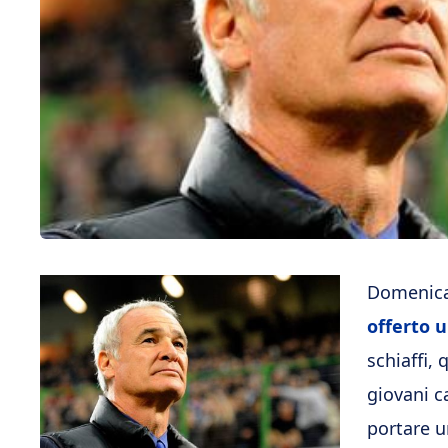
Domenic
offerto u
schiaffi, 
giovani c
portare u