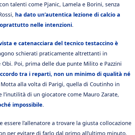
 con talenti come Pjanic, Lamela e Borini, senza
Rossi,
ha dato un’autentica lezione di calcio a
oprattutto nelle intenzioni
.
ivista e catenacciara del tecnico testaccino è
vengono schierati praticamente altrettanti in
bi. Poi, prima delle due punte Milito e Pazzini
cordo tra i reparti, non un minimo di qualità né
 Motta alla volta di Parigi, quella di Coutinho in
 e l’inutilità di un giocatore come Mauro Zarate,
oché impossibile
.
essere l’allenatore a trovare la giusta collocazione
non per evitare di farlo dal primo all’ultimo minuto.