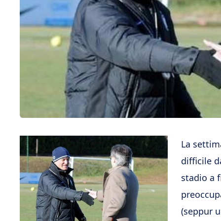
La setti
difficile 
stadio a 
preoccupar
(seppur u