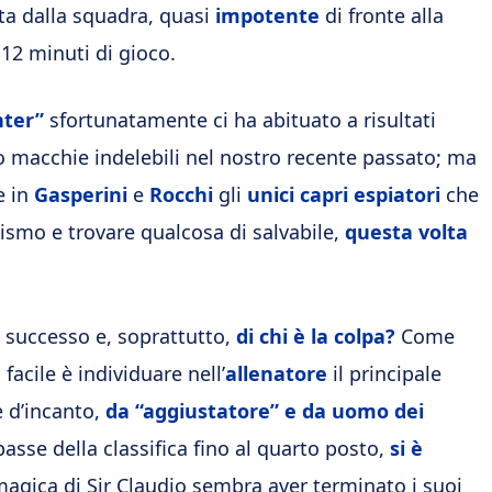
ta dalla squadra, quasi
impotente
di fronte alla
12 minuti di gioco.
nter”
sfortunatamente ci ha abituato a risultati
 macchie indelebili nel nostro recente passato; ma
e in
Gasperini
e
Rocchi
gli
unici capri espiatori
che
smo e trovare qualcosa di salvabile,
questa volta
 successo e, soprattutto,
di chi è la colpa?
Come
acile è individuare nell’
allenatore
il principale
e d’incanto,
da “aggiustatore” e da uomo dei
 basse della classifica fino al quarto posto,
si è
magica di Sir Claudio sembra aver terminato i suoi