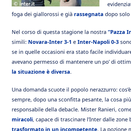
evidenzia
foga dei giallorossi e già
rassegnata
dopo solo 
Nel corso di questa stagione la nostra
“Pazza I
simili:
Novara-Inter 3-1
e
Inter-Napoli 0-3
sono
se in quelle occasioni era stato facile individuar
avevano permesso di mantenere un po’ di ottimi
la situazione è diversa
.
Una domanda scuote il popolo nerazzurro: cos’è
sempre, dopo una sconfitta pesante, la cosa più f
responsabile della debacle. Mister Ranieri, com
miracoli
, capace di trascinare l’Inter dalle zone
trasformato in un incompetente
. La pozione 