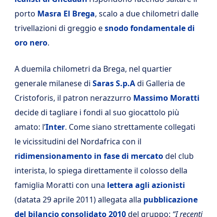
porto
Masra El Brega
, scalo a due chilometri dalle
trivellazioni di greggio e
snodo fondamentale di
oro nero
.
A duemila chilometri da Brega, nel quartier
generale milanese di
Saras S.p.A
di Galleria de
Cristoforis, il patron nerazzurro
Massimo Moratti
decide di tagliare i fondi al suo giocattolo più
amato: l’
Inter
. Come siano strettamente collegati
le vicissitudini del Nordafrica con il
ridimensionamento in fase di mercato
del club
interista, lo spiega direttamente il colosso della
famiglia Moratti con una
lettera agli azionisti
(datata 29 aprile 2011) allegata alla
pubblicazione
del bilancio consolidato 2010
del gruppo:
“I recenti