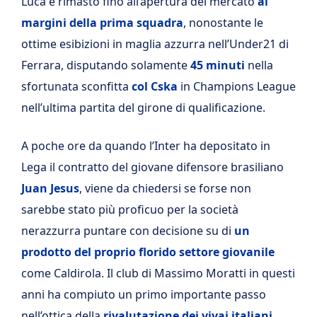
Luca è rimasto fino all’apertura del mercato
ai
margini della prima squadra
, nonostante le
ottime esibizioni in maglia azzurra nell’Under21 di
Ferrara, disputando solamente
45 minuti
nella
sfortunata sconfitta
col Cska
in Champions League
nell’ultima partita del girone di qualificazione.
A poche ore da quando l’Inter ha depositato in
Lega il contratto del giovane difensore brasiliano
Juan Jesus
, viene da chiedersi se forse non
sarebbe stato più proficuo per la società
nerazzurra puntare con decisione su di
un
prodotto del proprio florido settore giovanile
come Caldirola. Il club di Massimo Moratti in questi
anni ha compiuto un primo importante passo
nell’ottica della
rivalutazione dei vivai italiani
,