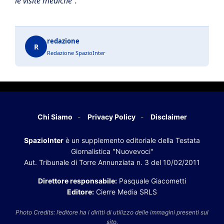
le visite mediche”.
redazione
R
Redazione SpazioInter
Chi Siamo
Privacy Policy
Disclaimer
SpazioInter
è un supplemento editoriale della Testata
Giornalistica "Nuovevoci"
Aut. Tribunale di Torre Annunziata n. 3 del 10/02/2011
Direttore responsabile:
Pasquale Giacometti
Editore:
Cierre Media SRLS
Photo Credits: l’editore ha i diritti di utilizzo delle immagini presenti sul
sito.