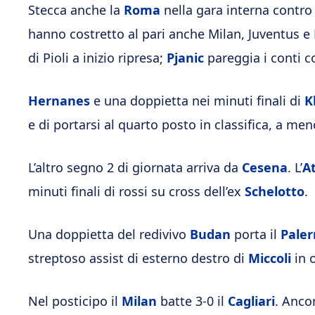
Stecca anche la
Roma
nella gara interna contr
hanno costretto al pari anche Milan, Juventus e
di Pioli a inizio ripresa;
Pjanic
pareggia i conti c
Hernanes
e una doppietta nei minuti finali di
K
e di portarsi al quarto posto in classifica, a me
L’altro segno 2 di giornata arriva da
Cesena
. L’
A
minuti finali di rossi su cross dell’ex
Schelotto
.
Una doppietta del redivivo
Budan
porta il
Pale
streptoso assist di esterno destro di
Miccoli
in 
Nel posticipo il
Milan
batte 3-0 il
Cagliari
. Anco