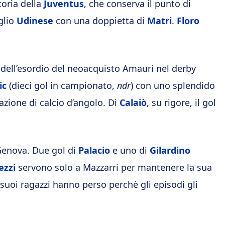
toria della
Juventus
, che conserva il punto di
glio
Udinese
con una doppietta di
Matri
.
Floro
a dell’esordio del neoacquisto Amauri nel derby
ic
(dieci gol in campionato,
ndr
) con uno splendido
azione di calcio d’angolo. Di
Calaiò
, su rigore, il gol
Genova. Due gol di
Palacio
e uno di
Gilardino
ezzi
servono solo a Mazzarri per mantenere la sua
 suoi ragazzi hanno perso perchè gli episodi gli