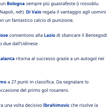
o un
Bologna
sempre più guastafeste (i rossoblu
 Napoli,
ndr
).
Di Vaio
regala il vantaggio agli uomini
on un fantastico calcio di punizione.
lose
consentono alla
Lazio
di sbancare il Bentegodi
no due dall’Udinese.
talanta
ritorna al successo grazie a un autogol nei
rmo
a 27 punti in classifica. Da segnalare lo
occasione del primo gol rosanero.
ra una volta decisivo
Ibrahimovic
che risolve la