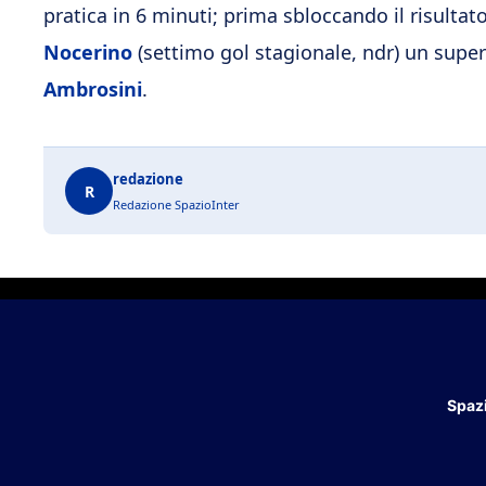
pratica in 6 minuti; prima sbloccando il risult
Nocerino
(settimo gol stagionale, ndr) un superb
Ambrosini
.
redazione
R
Redazione SpazioInter
Spazi