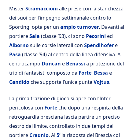
Mister
Stramaccioni
alle prese con la stanchezza
dei suoi per l’impegno settimanale contro lo
Sporting, opta per un
ampio turnover
. Davanti al
portiere
Sala
(classe ’93), ci sono
Pecorini
ed
Alborno
sulle corsie laterali con
Spendlhofer
e
Pasa
(classe ’94) al centro della linea difensiva. A
centrocampo
Duncan
e
Benassi
a protezione del
trio di fantasisti composto da
Forte
,
Bessa
e
Candido
che supporta l’unica punta
Vojtus
.
La prima frazione di gioco si apre con l’Inter
pericolosa con
Forte
che dopo una respinta della
retroguardia bresciana lascia partire un preciso
destro dal limite, controllato in due tempi dal
portiere
Cragnio
. Al
5’
la risposta del Brescia col