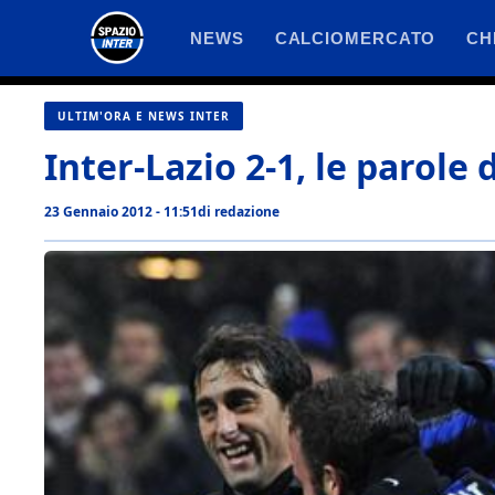
Vai
NEWS
CALCIOMERCATO
CH
al
contenuto
ULTIM'ORA E NEWS INTER
Inter-Lazio 2-1, le parole 
23 Gennaio 2012 - 11:51
di
redazione