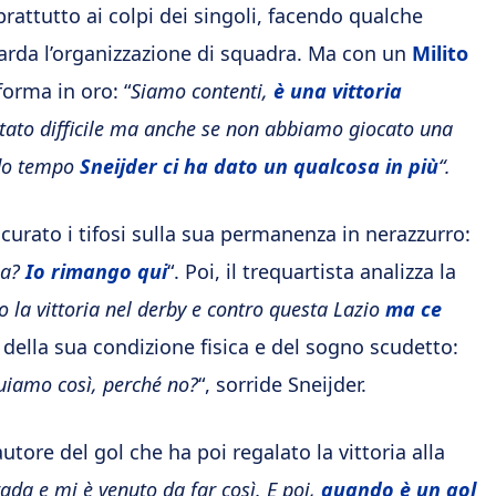
prattutto ai colpi dei singoli, facendo qualche
uarda l’organizzazione di squadra. Ma con un
Milito
sforma in oro: “
Siamo contenti,
è una vittoria
tato difficile ma anche se non abbiamo giocato una
ndo tempo
Sneijder ci ha dato un qualcosa in più
“.
icurato i tifosi sulla sua permanenza in nerazzurro:
na?
Io rimango qui
“. Poi, il trequartista analizza la
 la vittoria nel derby e contro questa Lazio
ma ce
 della sua condizione fisica e del sogno scudetto:
uiamo così, perché no?
“, sorride Sneijder.
autore del gol che ha poi regalato la vittoria alla
rada e mi è venuto da far così. E poi,
quando è un gol