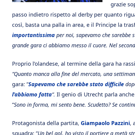
grazie so
passo indietro rispetto al derby per quanto rig
così, basta una palla in area, e il Principe la tra
importantissima
per noi, sapevamo che sarebbe s
grande gara ci abbiamo messo il cuore. Nel seco
Proprio l’olandese, al termine della gara ha rass
“Quanto manca alla fine del mercato, una settima
gara: “
Sapevamo che sarebbe stato difficile
dopo
l’abbiamo fatta
“.
Il genio di Utrecht parla anche
“
Sono in forma, mi sento bene. Scudetto? Se contin
Protagonista della partita,
Giampaolo Pazzini
, 
squadra: “
Un bel gol, ho visto il portiere a metà st