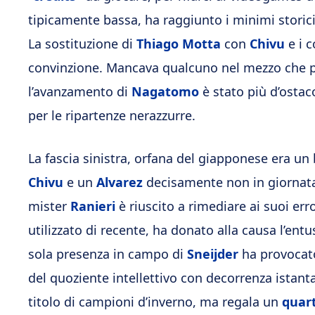
tipicamente bassa, ha raggiunto i minimi storic
La sostituzione di
Thiago Motta
con
Chivu
e i 
convinzione. Mancava qualcuno nel mezzo che po
l’avanzamento di
Nagatomo
è stato più d’ostac
per le ripartenze nerazzurre.
La fascia sinistra, orfana del giapponese era un
Chivu
e un
Alvarez
decisamente non in giornata 
mister
Ranieri
è riuscito a rimediare ai suoi err
utilizzato di recente, ha donato alla causa l’e
sola presenza in campo di
Sneijder
ha provocat
del quoziente intellettivo con decorrenza istan
titolo di campioni d’inverno, ma regala un
quar