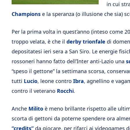
in cui str
Champions
e la speranza (o illusione che sia) 
Per la prima volta in quest’anno (inteso come 2
troppo velata, è che il
derby trionfale
di domeni
depositatesi ieri sera a San Siro. Le energie fisi
rossoneri hanno fatto dell’Inter anti-Lazio una
s
“speso il gettone” la settimana scorsa, conservan
tutti
Lucio
, leone contro
Ibra
, agnellino e vaga
contro il veterano
Rocchi
.
Anche
Milito
è meno brillante rispetto alle ulti
scorta di gettoni da poterne spendere ora almeno
“credits”
da giocare, per rifarci ai videogames de