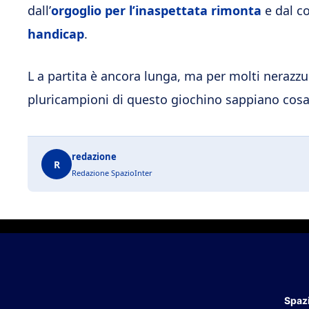
dall’
orgoglio per l’inaspettata rimonta
e dal 
handicap
.
L a partita è ancora lunga, ma per molti nerazzu
pluricampioni di questo giochino sappiano cosa f
redazione
R
Redazione SpazioInter
Spazi