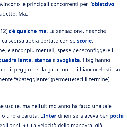
avincono le principali concorrenti per l’
obiettivo
scudetto. Ma…
012)
c’è qualche ma
. La sensazione, neanche
ca scorsa abbia portato con sè
scorie
,
che, e ancor più mentali, spese per sconfiggere i
quadra lenta
,
stanca
e
svogliata
. I big hanno
do il peggio per la gara contro i biancocelesti: su
mente “abateggiante” (permetteteci il termine)
me uscite, ma nell’ultimo anno ha fatto una tale
 uno a partita. L’
Inter
di ieri sera aveva ben
pochi
gli anni ’90. La velocità della manovra, già