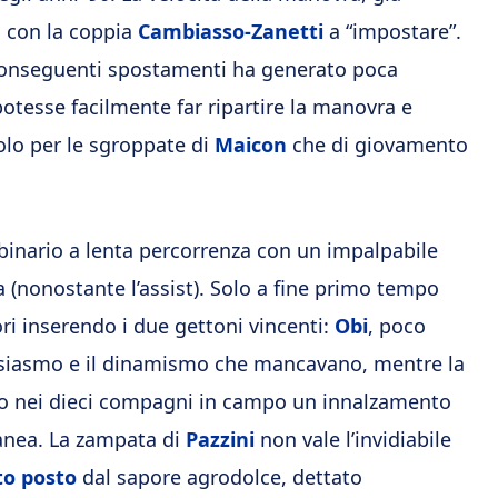
i con la coppia
Cambiasso-Zanetti
a “impostare”.
conseguenti spostamenti ha generato poca
tesse facilmente far ripartire la manovra e
olo per le sgroppate di
Maicon
che di giovamento
 binario a lenta percorrenza con un impalpabile
(nonostante l’assist). Solo a fine primo tempo
ori inserendo i due gettoni vincenti:
Obi
, poco
ntusiasmo e il dinamismo che mancavano, mentre la
o nei dieci compagni in campo un innalzamento
tanea. La zampata di
Pazzini
non vale l’invidiabile
to posto
dal sapore agrodolce, dettato