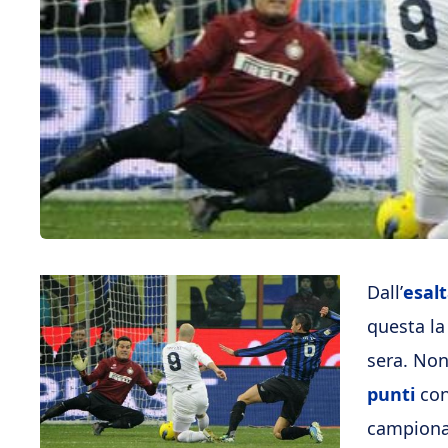
Dall’
esal
questa la
sera. Non
punti
con
campionat