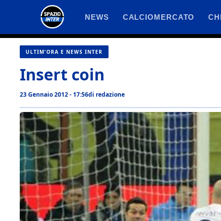
Vai
NEWS
CALCIOMERCATO
CH
al
contenuto
ULTIM'ORA E NEWS INTER
Insert coin
23 Gennaio 2012 - 17:56
di
redazione