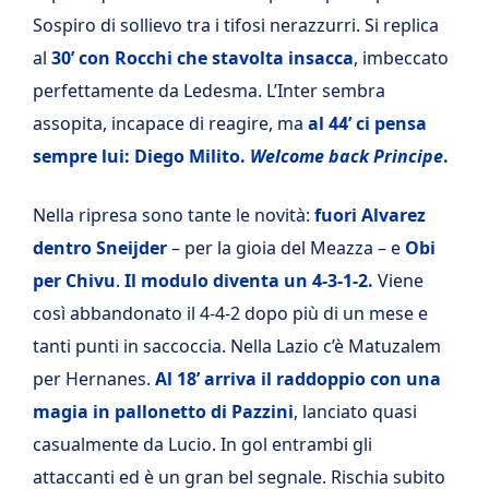
Sospiro di sollievo tra i tifosi nerazzurri. Si replica
al
30’ con Rocchi che stavolta insacca
, imbeccato
perfettamente da Ledesma. L’Inter sembra
assopita, incapace di reagire, ma
al 44’ ci pensa
sempre lui: Diego Milito.
Welcome back Principe
.
Nella ripresa sono tante le novità:
fuori Alvarez
dentro Sneijder
– per la gioia del Meazza – e
Obi
per Chivu
.
Il modulo diventa un 4-3-1-2.
Viene
così abbandonato il 4-4-2 dopo più di un mese e
tanti punti in saccoccia. Nella Lazio c’è Matuzalem
per Hernanes.
Al 18’ arriva il raddoppio con una
magia in pallonetto di Pazzini
, lanciato quasi
casualmente da Lucio. In gol entrambi gli
attaccanti ed è un gran bel segnale. Rischia subito