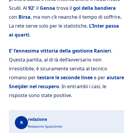
Sculli. Al
92′
il
Genoa
trova il
gol della bandiera
con
Birsa
, ma non c’è neanche il tempo di soffrire
.
La rete serve solo per le statistiche.
L’Inter passa
ai quarti
.
E’ l’ennesima vittoria della gestione Ranieri
.
Questa partita, al di là dell’avversario non
irresistibile, è sicuramente servita al tecnico
romano per
testare le seconde linee
e per
aiutare
Sneijder
nel recupero
. In entrambi i casi, le
risposte sono state positive.
redazione
R
Redazione SpazioInter