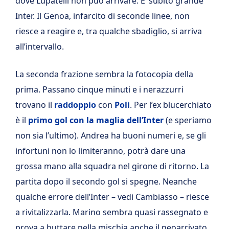
dove Lupatelli non può arrivare. E’ subito grande
Inter. Il Genoa, infarcito di seconde linee, non
riesce a reagire e, tra qualche sbadiglio, si arriva
all’intervallo.
La seconda frazione sembra la fotocopia della
prima. Passano cinque minuti e i nerazzurri
trovano il
raddoppio
con
Poli
. Per l’ex blucerchiato
è il
primo gol con la maglia dell’Inter
(e speriamo
non sia l’ultimo). Andrea ha buoni numeri e, se gli
infortuni non lo limiteranno, potrà dare una
grossa mano alla squadra nel girone di ritorno. La
partita dopo il secondo gol si spegne. Neanche
qualche errore dell’Inter – vedi Cambiasso – riesce
a rivitalizzarla. Marino sembra quasi rassegnato e
prova a buttare nella mischia anche il neoarrivato