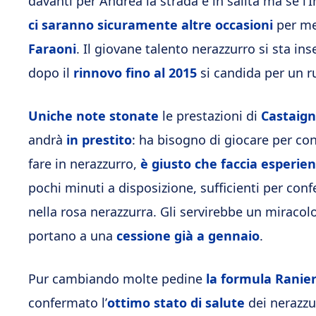
davanti per Andrea la strada è in salita ma se l’
ci saranno sicuramente altre occasioni
per me
Faraoni
. Il giovane talento nerazzurro si sta i
dopo il
rinnovo fino al 2015
si candida per un ru
Uniche note stonate
le prestazioni di
Castaig
andrà
in prestito
: ha bisogno di giocare per co
fare in nerazzurro,
è giusto che faccia esperie
pochi minuti a disposizione, sufficienti per con
nella rosa nerazzurra. Gli servirebbe un miracolo
portano a una
cessione già a gennaio
.
Pur cambiando molte pedine
la formula Ranier
confermato l’
ottimo stato di salute
dei nerazzur