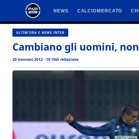
Vai
NEWS
CALCIOMERCATO
CH
al
contenuto
ULTIM'ORA E NEWS INTER
Cambiano gli uomini, non 
20 Gennaio 2012 - 19:10
di
redazione