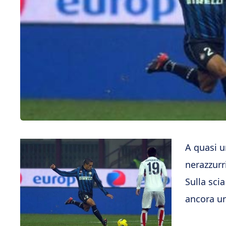
A quasi u
nerazzurr
Sulla scia
ancora un