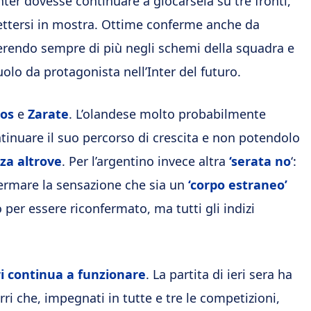
Inter dovesse continuare a giocarsela su tre fronti,
ttersi in mostra. Ottime conferme anche da
nserendo sempre di più negli schemi della squadra e
olo da protagonista nell’Inter del futuro.
nos
e
Zarate
. L’olandese molto probabilmente
ntinuare il suo percorso di crescita e non potendolo
nza altrove
. Per l’argentino invece altra
‘serata no
‘:
fermare la sensazione che sia un
‘corpo estraneo’
 per essere riconfermato, ma tutti gli indizi
i continua a funzionare
. La partita di ieri sera ha
ri che, impegnati in tutte e tre le competizioni,