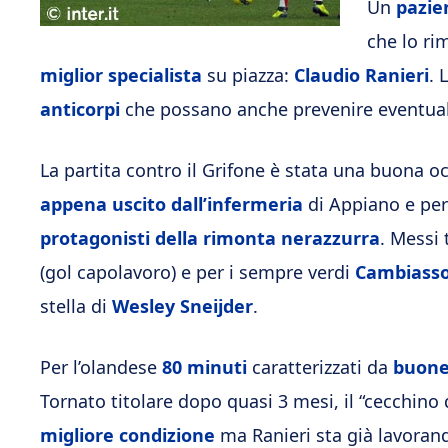
Un
pazie
che lo ri
miglior specialista
su piazza:
Claudio Ranieri
. 
anticorpi
che possano anche prevenire eventuali
La partita contro il Grifone è stata una buona 
appena uscito dall’infermeria
di Appiano e pe
protagonisti della rimonta nerazzurra
. Messi 
(gol capolavoro) e per i sempre verdi
Cambiass
stella di
Wesley Sneijder
.
Per l’olandese
80 minuti
caratterizzati da
buone
Tornato titolare dopo quasi 3 mesi, il “cecchino
migliore condizione
ma Ranieri sta già lavoran