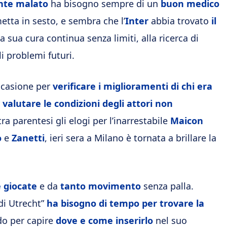
nte malato
ha bisogno sempre di un
buon medico
metta in sesto, e sembra che l’
Inter
abbia trovato
il
La sua cura continua senza limiti, alla ricerca di
 problemi futuri.
occasione per
verificare i miglioramenti di chi era
r
valutare le condizioni degli attori non
tra parentesi gli elogi per l’inarrestabile
Maicon
o
e
Zanetti
, ieri sera a Milano è tornata a brillare la
 giocate
e da
tanto movimento
senza palla.
 di Utrecht”
ha bisogno di tempo per trovare la
do per capire
dove e come inserirlo
nel suo