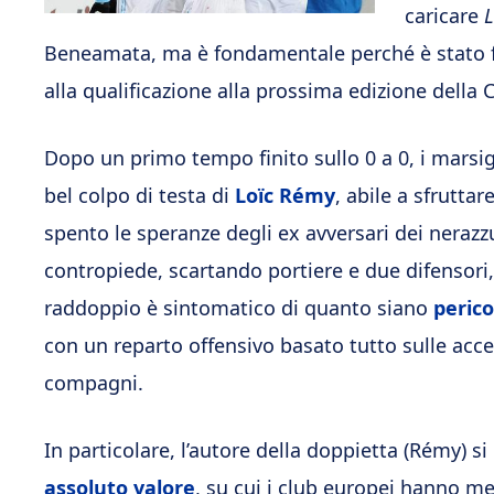
caricare
L
Beneamata, ma è fondamentale perché è stato fer
alla qualificazione alla prossima edizione dell
Dopo un primo tempo finito sullo 0 a 0, i marsig
bel colpo di testa di
Loïc Rémy
, abile a sfruttar
spento le speranze degli ex avversari dei nera
contropiede, scartando portiere e due difensori, 
raddoppio è sintomatico di quanto siano
perico
con un reparto offensivo basato tutto sulle accel
compagni.
In particolare, l’autore della doppietta (Rémy) 
assoluto valore
, su cui i club europei hanno m