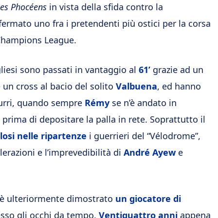
es Phocéens
in vista della sfida contro la
mato uno fra i pretendenti più ostici per la corsa
a Champions League.
liesi sono passati in vantaggio al
61’
grazie ad un
e un cross al bacio del solito
Valbuena
, ed hanno
zzurri, quando sempre
Rémy
se n’è andato in
prima di depositare la palla in rete. Soprattutto il
losi nelle ripartenze
i guerrieri del “Vélodrome”,
erazioni e l’imprevedibilità di
André Ayew
e
si è ulteriormente dimostrato
un giocatore di
esso gli occhi da tempo.
Ventiquattro anni
appena