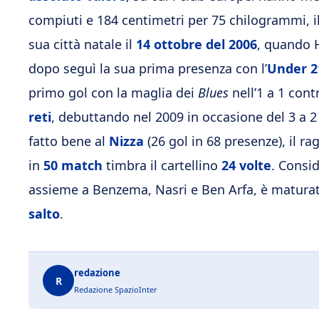
compiuti e 184 centimetri per 75 chilogrammi, il
sua città natale il
14 ottobre del 2006
, quando 
dopo seguì la sua prima presenza con l’
Under 2
primo gol con la maglia dei
Blues
nell’1 a 1 cont
reti
, debuttando nel 2009 in occasione del 3 a 2
fatto bene al
Nizza
(26 gol in 68 presenze), il ra
in
50 match
timbra il cartellino
24 volte
. Consi
assieme a Benzema, Nasri e Ben Arfa, è matura
salto
.
redazione
R
Redazione SpazioInter