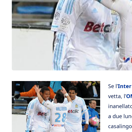
Se l’
Inter
vetta, l’
O
inanellat
a due lung
casalingo