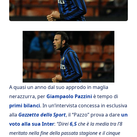
A quasi un anno dal suo approdo in maglia
nerazzurra, per
Giampaolo Pazzini
è tempo di
primi bilanci
. In un’intervista concessa in esclusiva
alla
Gazzetta dello Sport
, il “Pazzo” prova a dare
un
voto alla sua Inter
:
“Direi
6,5
che è la media tra l’8
meritato nella fine della passata stagione e il cinque