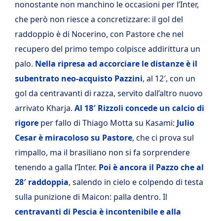
nonostante non manchino le occasioni per l’Inter,
che però non riesce a concretizzare: il gol del
raddoppio è di Nocerino, con Pastore che nel
recupero del primo tempo colpisce addirittura un
palo.
Nella ripresa ad accorciare le distanze è il
subentrato neo-acquisto Pazzini
, al 12′, con un
gol da centravanti di razza, servito dall’altro nuovo
arrivato Kharja.
Al 18′ Rizzoli concede un calcio di
rigore
per fallo di Thiago Motta su Kasami:
Julio
Cesar è miracoloso su Pastore
, che ci prova sul
rimpallo, ma il brasiliano non si fa sorprendere
tenendo a galla l’Inter.
Poi è ancora il Pazzo che al
28′ raddoppia
, salendo in cielo e colpendo di testa
sulla punizione di Maicon: palla dentro. Il
centravanti di Pescia è incontenibile e alla