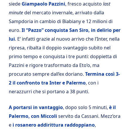
siede
Giampaolo Pazzini
, fresco acquisto
last
minute
del mercato invernale, arrivato dalla
Sampdoria in cambio di Biabiany e 12 milioni di
euro.
Il “Pazzo” conquista San Siro, in delirio per
lui
. E’ infatti grazie al nuovo arrivo che l’Inter, nella
ripresa, ribalta il doppio svantaggio subito nel
primo tempo e conquista i tre punti: doppietta di
Pazzini e rigore trasformato da Eto’o, ma
procurato sempre dall’ex doriano.
Termina così 3-
2 il confronto tra Inter e Palermo
, con i
nerazzurri che si portano a 38 punti.
A portarsi in vantaggio
, dopo solo 5 minuti,
è il
Palermo, con Miccoli
servito da Cassani. Mezz’ora
e
i rosanero addirittura raddoppiano
,