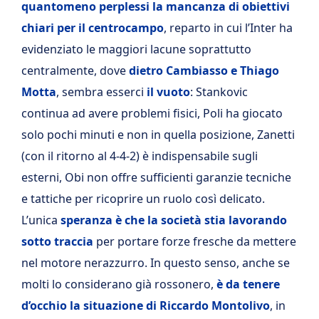
quantomeno perplessi la mancanza di obiettivi
chiari per il centrocampo
, reparto in cui l’Inter ha
evidenziato le maggiori lacune soprattutto
centralmente, dove
dietro Cambiasso e Thiago
Motta
, sembra esserci
il vuoto
: Stankovic
continua ad avere problemi fisici, Poli ha giocato
solo pochi minuti e non in quella posizione, Zanetti
(con il ritorno al 4-4-2) è indispensabile sugli
esterni, Obi non offre sufficienti garanzie tecniche
e tattiche per ricoprire un ruolo così delicato.
L’unica
speranza è che la società stia lavorando
sotto traccia
per portare forze fresche da mettere
nel motore nerazzurro. In questo senso, anche se
molti lo considerano già rossonero,
è da tenere
d’occhio la situazione di Riccardo Montolivo
, in