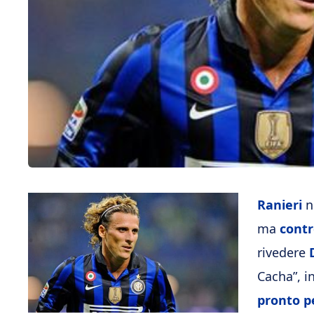
Ranieri
no
ma
contr
rivedere
Cacha”, i
pronto pe