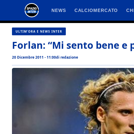
Vai
NEWS
CALCIOMERCATO
CH
al
contenuto
ULTIM'ORA E NEWS INTER
Forlan: “Mi sento bene e 
20 Dicembre 2011 - 11:00
di
redazione