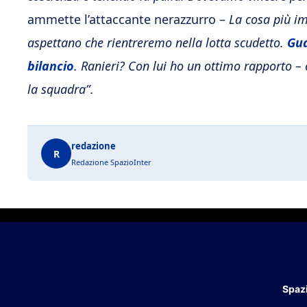
ammette l’attaccante nerazzurro –
La cosa più imp
aspettano che rientreremo nella lotta scudetto.
Gua
bilancio
. Ranieri? Con lui ho un ottimo rapporto – 
la squadra”
.
redazione
R
Redazione SpazioInter
Spazi