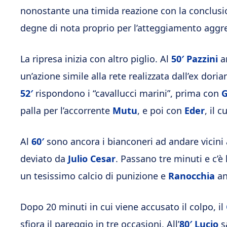
nonostante una timida reazione con la conclusi
degne di nota proprio per l’atteggiamento aggres
La ripresa inizia con altro piglio. Al
50′
Pazzini
an
un’azione simile alla rete realizzata dall’ex doria
52′
rispondono i “cavallucci marini”, prima con
palla per l’accorrente
Mutu
, e poi con
Eder
, il 
Al
60′
sono ancora i bianconeri ad andare vicini 
deviato da
Julio Cesar
. Passano tre minuti e c’è 
un tesissimo calcio di punizione e
Ranocchia
an
Dopo 20 minuti in cui viene accusato il colpo, il
sfiora il pareggio in tre occasioni. All’
80′
Lucio
s