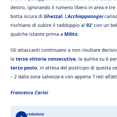
destro, ignorando il rumeno libero in area e tr
botta sicura di
Ghezzal
. L’
Acchiappasogni
carioc
rischiano di subire il raddoppio al
92′
con un bel
qualche istante prima a
Milito
.
Gli attaccanti continuano a non risultare decisivi
la
terza vittoria consecutiva
, la quinta su 6 pa
terzo posto
, in attesa del posticipo di questa s
– 2 dalla zona salvezza e con appena 7 reti all’at
Francesco Carini
redazione