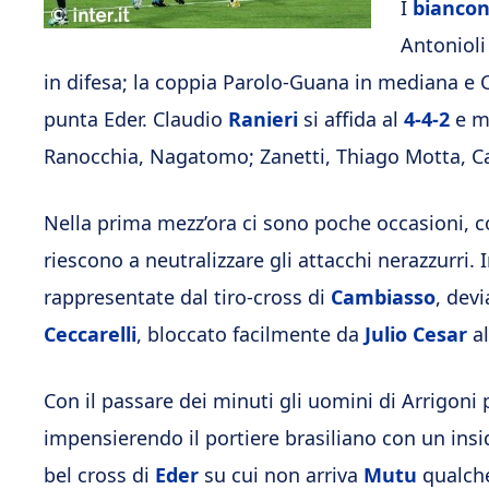
I
biancon
Antonioli
in difesa; la coppia Parolo-Guana in mediana e Ce
punta Eder. Claudio
Ranieri
si affida al
4-4-2
e ma
Ranocchia, Nagatomo; Zanetti, Thiago Motta, Ca
Nella prima mezz’ora ci sono poche occasioni, c
riescono a neutralizzare gli attacchi nerazzurri. 
rappresentate dal tiro-cross di
Cambiasso
, dev
Ceccarelli
, bloccato facilmente da
Julio Cesar
a
Con il passare dei minuti gli uomini di Arrigon
impensierendo il portiere brasiliano con un insid
bel cross di
Eder
su cui non arriva
Mutu
qualche