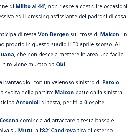
one di
Milito
al
44’
, non riesce a costruire occasioni
sivo ed il pressing asfissiante dei padroni di casa.
ticipa di testa
Von Bergen
sul cross di
Maicon
, in
no proprio in questo stadio il 30 aprile scorso. Al
Guana
, che non riesce a mettere in area una facile
cui tiro viene murato da
Obi
.
al vantaggio, con un velenoso sinistro di
Parolo
la svolta della partita:
Maicon
batte dalla sinistra
ticipa
Antonioli
di testa, per l’
1 a 0
ospite.
Cesena
comincia ad attaccare a testa bassa e
alva su
Mutu
, all’
82′
Candreva
tira di esterno