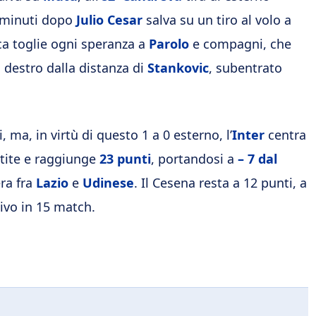
e minuti dopo
Julio Cesar
salva su un tiro al volo a
a toglie ogni speranza a
Parolo
e compagni, che
 destro dalla distanza di
Stankovic
, subentrato
, ma, in virtù di questo 1 a 0 esterno, l’
Inter
centra
rtite e raggiunge
23 punti
, portandosi a
– 7 dal
era fra
Lazio
e
Udinese
. Il Cesena resta a 12 punti, a
tivo in 15 match.