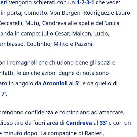
eri
vengono schierati con un
4-2-3-1
che vede:
 in porta; Comotto, Von Bergen, Rodriguez e Lauro
ccarelli, Mutu, Candreva alle spalle dell’unica
nda in campo: Julio Cesar; Maicon, Lucio,
mbiasso, Coutinho; Milito e Pazzini.
on i romagnoli che chiudono bene gli spazi e
Infatti, le uniche azioni degne di nota sono
iato in angolo da
Antonioli
al
5’
, e da quello di
l
7’
.
i prendono confidenza e cominciano ad attaccare,
ioso tiro da fuori area di
Candreva
al
33’
e con un
 minuto dopo. La compagine di Ranieri,