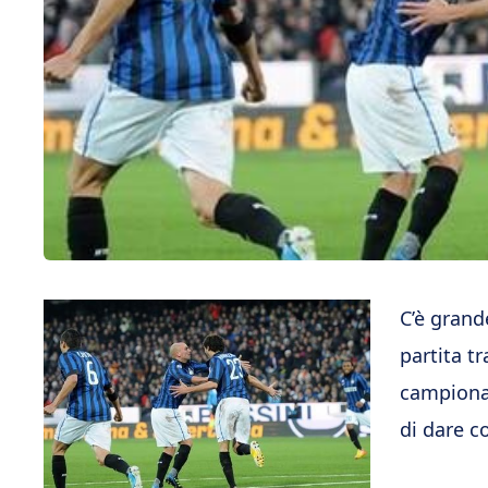
C’è grand
partita t
campiona
di dare co