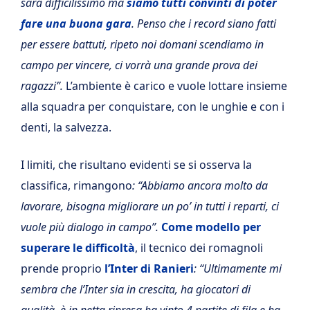
sarà difficilissimo ma
siamo tutti convinti di poter
fare una buona gara
.
Penso che i record siano fatti
per essere battuti, ripeto noi domani scendiamo in
campo per vincere, ci vorrà una grande prova dei
ragazzi”.
L’ambiente è carico e vuole lottare insieme
alla squadra per conquistare, con le unghie e con i
denti, la salvezza.
I limiti, che risultano evidenti se si osserva la
classifica, rimangono
: “Abbiamo ancora molto da
lavorare, bisogna migliorare un po’ in tutti i reparti, ci
vuole più dialogo in campo”.
Come modello per
superare le difficoltà
, il tecnico dei romagnoli
prende proprio
l’Inter di Ranieri
:
“Ultimamente mi
sembra che l’Inter sia in crescita, ha giocatori di
qualità, è in netta ripresa ha vinto 4 partite di fila e ha