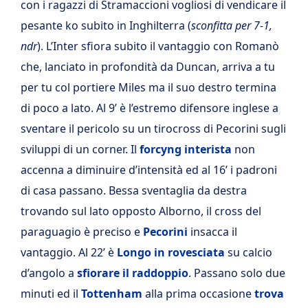
con i ragazzi di Stramaccioni vogliosi di vendicare il
pesante ko subito in Inghilterra (
sconfitta per 7-1,
ndr
). L’Inter sfiora subito il vantaggio con Romanò
che, lanciato in profondità da Duncan, arriva a tu
per tu col portiere Miles ma il suo destro termina
di poco a lato. Al 9’ è l’estremo difensore inglese a
sventare il pericolo su un tirocross di Pecorini sugli
sviluppi di un corner. Il
forcyng interista
non
accenna a diminuire d’intensità ed al 16’ i padroni
di casa passano. Bessa sventaglia da destra
trovando sul lato opposto Alborno, il cross del
paraguagio è preciso e
Pecorini
insacca il
vantaggio. Al 22’ è
Longo in rovesciata
su calcio
d’angolo a
sfiorare il raddoppio
. Passano solo due
minuti ed il
Tottenham
alla prima occasione
trova