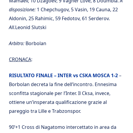
Mamaev, 10 Dzagoev; 9 Vagner Love, 8 Doumbia.
A
disposizione:
1 Chepchugov, 5 Vasin, 19 Cauna, 22
Aldonin, 25 Rahimic, 59 Fedotov, 61 Serderov.
All.
Leonid Slutski
Arbitro:
Borbolan
CRONACA
:
RISULTATO FINALE – INTER vs CSKA MOSCA 1-2
–
Borbolan decreta la fine dell’incontro. Ennesima
sconfitta stagionale per l’Inter. Il Cksa, invece,
ottiene un’insperata qualificazione grazie al
pareggio tra Lille e Trabzonspor.
90’+1 Cross di Nagatomo intercettato in area da