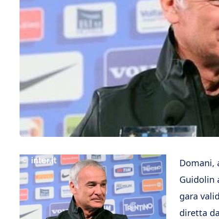
Domani, al
Guidolin 
gara vali
diretta d