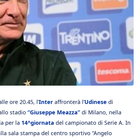
le ore 20.45, l’
Inter
affronterà l’
Udinese
di
allo stadio
“Giuseppe Meazza”
di Milano, nella
da per la
14^giornata
del campionato di Serie A. In
alla sala stampa del centro sportivo “Angelo