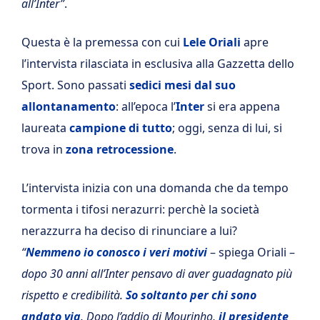
all’Inter”
.
Questa è la premessa con cui
Lele Oriali
apre
l’intervista rilasciata in esclusiva alla Gazzetta dello
Sport. Sono passati
sedici mesi dal suo
allontanamento
: all’epoca l’
Inter
si era appena
laureata
campione di tutto
; oggi, senza di lui, si
trova in
zona retrocessione
.
L’intervista inizia con una domanda che da tempo
tormenta i tifosi nerazurri: perchè la società
nerazzurra ha deciso di rinunciare a lui?
“
Nemmeno io conosco i veri motivi
– spiega Oriali –
dopo 30 anni all’Inter pensavo di aver guadagnato più
rispetto e credibilità.
So soltanto per chi sono
andato via
. Dopo l’addio di Mourinho,
il presidente