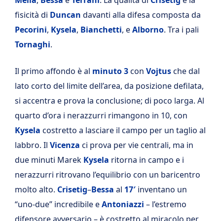
Mella
,
Bessa
e
Terrani
. La qualità di
Crisetig
e la
fisicità di
Duncan
davanti alla difesa composta da
Pecorini
,
Kysela
,
Bianchetti
, e
Alborno
. Tra i pali
Tornaghi
.
Il primo affondo è al
minuto 3
con
Vojtus
che dal
lato corto del limite dell’area, da posizione defilata,
si accentra e prova la conclusione; di poco larga. Al
quarto d’ora i nerazzurri rimangono in 10, con
Kysela
costretto a lasciare il campo per un taglio al
labbro. Il
Vicenza
ci prova per vie centrali, ma in
due minuti Marek
Kysela
ritorna in campo e i
nerazzurri ritrovano l’equilibrio con un baricentro
molto alto.
Crisetig
–
Bessa
al
17′
inventano un
“uno-due” incredibile e
Antoniazzi
– l’estremo
difensore avversario – è costretto al miracolo per