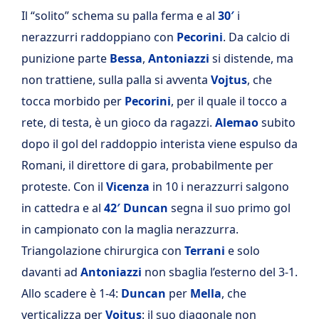
Il “solito” schema su palla ferma e al
30′
i
nerazzurri raddoppiano con
Pecorini
. Da calcio di
punizione parte
Bessa
,
Antoniazzi
si distende, ma
non trattiene, sulla palla si avventa
Vojtus
, che
tocca morbido per
Pecorini
, per il quale il tocco a
rete, di testa, è un gioco da ragazzi.
Alemao
subito
dopo il gol del raddoppio interista viene espulso da
Romani, il direttore di gara, probabilmente per
proteste. Con il
Vicenza
in 10 i nerazzurri salgono
in cattedra e al
42′ Duncan
segna il suo primo gol
in campionato con la maglia nerazzurra.
Triangolazione chirurgica con
Terrani
e solo
davanti ad
Antoniazzi
non sbaglia l’esterno del 3-1.
Allo scadere è 1-4:
Duncan
per
Mella
, che
verticalizza per
Vojtus
: il suo diagonale non