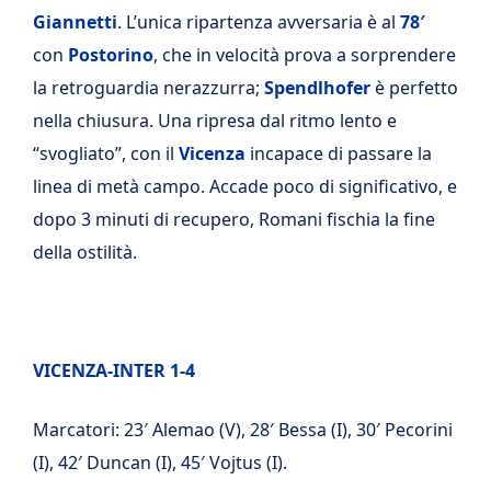
Giannetti
. L’unica ripartenza avversaria è al
78′
con
Postorino
, che in velocità prova a sorprendere
la retroguardia nerazzurra;
Spendlhofer
è perfetto
nella chiusura. Una ripresa dal ritmo lento e
“svogliato”, con il
Vicenza
incapace di passare la
linea di metà campo. Accade poco di significativo, e
dopo 3 minuti di recupero, Romani fischia la fine
della ostilità.
VICENZA-INTER 1-4
Marcatori: 23′ Alemao (V), 28′ Bessa (I), 30′ Pecorini
(I), 42′ Duncan (I), 45′ Vojtus (I).