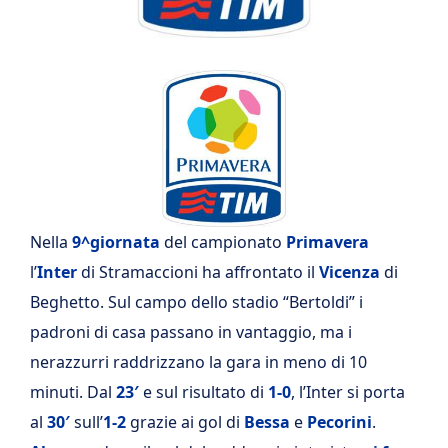
Nella
9^giornata
del campionato
Primavera
l’
Inter
di Stramaccioni ha affrontato il
Vicenza
di
Beghetto. Sul campo dello stadio “Bertoldi” i
padroni di casa passano in vantaggio, ma i
nerazzurri raddrizzano la gara in meno di 10
minuti. Dal
23′
e sul risultato di
1-0
, l’Inter si porta
al
30′
sull’
1-2
grazie ai gol di
Bessa
e
Pecorini
.