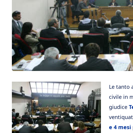
Le tanto 
civile in
giudice
T
ventiquat
e 4 mesi