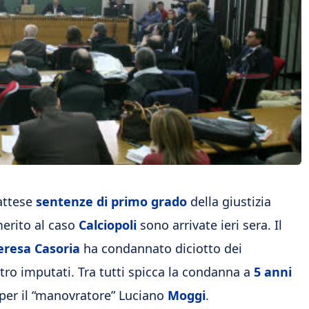
attese
sentenze di primo grado
della giustizia
 merito al caso
Calciopoli
sono arrivate ieri sera. Il
eresa Casoria
ha condannato diciotto dei
tro imputati. Tra tutti spicca la condanna a
5 anni
per il “manovratore” Luciano
Moggi
.