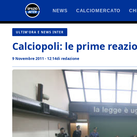
Vai
NEWS
CALCIOMERCATO
CH
al
contenuto
ULTIM'ORA E NEWS INTER
Calciopoli: le prime reazi
9 Novembre 2011 - 12:14
di
redazione