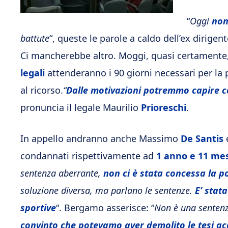
“
Oggi
non
battute
“, queste le parole a caldo dell’ex dirige
Ci mancherebbe altro. Moggi, quasi certamente,
legali
attenderanno i 90 giorni necessari per la
al ricorso.
“
Dalle motivazioni potremmo capire 
pronuncia il legale Maurilio
Prioreschi
.
In appello andranno anche Massimo
De Santis
condannati rispettivamente ad
1 anno e 11 mes
sentenza aberrante,
non ci è stata concessa la po
soluzione diversa, ma parlano le sentenze.
E’ stat
sportive
“. Bergamo asserisce: “
Non è una sentenz
convinto che potevamo aver demolito le tesi ac