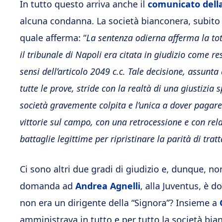
In tutto questo arriva anche il
comunicato dell
alcuna condanna. La società bianconera, subito 
quale afferma: “
La sentenza odierna afferma la tota
il tribunale di Napoli era citata in giudizio come re
sensi dell’articolo 2049 c.c. Tale decisione, assunta 
tutte le prove, stride con la realtà di una giustizia
società gravemente colpita e l’unica a dover pagare 
vittorie sul campo, con una retrocessione e con rela
battaglie legittime per ripristinare la parità di tra
Ci sono altri due gradi di giudizio e, dunque, no
domanda ad
Andrea Agnelli
, alla Juventus, è d
non era un dirigente della “Signora”? Insieme a
amministrava in tutto e per tutto la società bianc