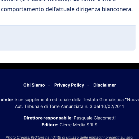
l comportamento dell’attuale dirigenza bianconera.
Chi Siamo
Privacy Policy
Disclaimer
oInter
è un supplemento editoriale della Testata Giornalistica "Nuov
Aut. Tribunale di Torre Annunziata n. 3 del 10/02/2011
Direttore responsabile:
Pasquale Giacometti
Editore:
Cierre Media SRLS
Photo Credits: l’editore ha i diritti di utilizzo delle immagini presenti sul sito.