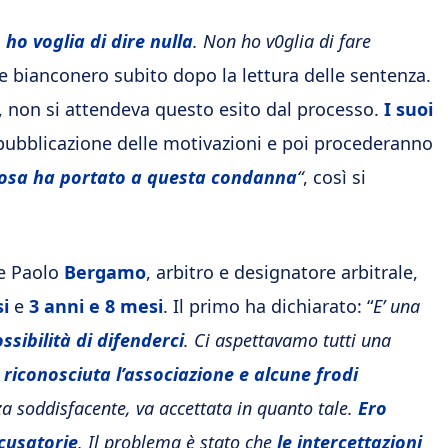
 ho voglia di dire nulla
. Non ho v0glia di fare
nte bianconero subito dopo la lettura delle sentenza.
 non si attendeva questo esito dal processo.
I suoi
 pubblicazione delle motivazioni e poi procederanno
cosa ha portato a questa condanna
“
, così si
e Paolo
Bergamo
, arbitro e designatore arbitrale,
i
e
3 anni e 8 mesi
. Il primo ha dichiarato: “
E’ una
ssibilità di difenderci
. Ci aspettavamo tutti una
a riconosciuta l’associazione e alcune frodi
a soddisfacente, va accettata in quanto tale.
Ero
cusatorie
. Il problema è stato che
le intercettazioni