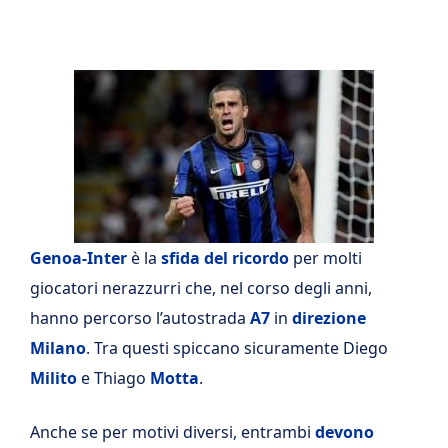
Genoa-Inter
è la
sfida del ricordo
per molti
giocatori nerazzurri che, nel corso degli anni,
hanno percorso l’autostrada
A7
in
direzione
Milano
. Tra questi spiccano sicuramente Diego
Milito
e Thiago
Motta
.
Anche se per motivi diversi, entrambi
devono