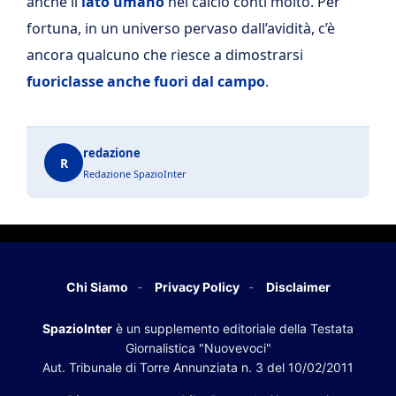
anche il
lato umano
nel calcio conti molto. Per
fortuna, in un universo pervaso dall’avidità, c’è
ancora qualcuno che riesce a dimostrarsi
fuoriclasse anche fuori dal campo
.
redazione
R
Redazione SpazioInter
Chi Siamo
Privacy Policy
Disclaimer
SpazioInter
è un supplemento editoriale della Testata
Giornalistica "Nuovevoci"
Aut. Tribunale di Torre Annunziata n. 3 del 10/02/2011