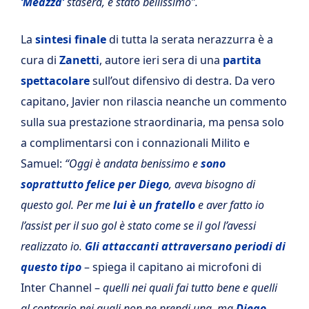
‘Meazza’
stasera, è stato bellissimo”.
La
sintesi finale
di tutta la serata nerazzurra è a
cura di
Zanetti
, autore ieri sera di una
partita
spettacolare
sull’out difensivo di destra. Da vero
capitano, Javier non rilascia neanche un commento
sulla sua prestazione straordinaria, ma pensa solo
a complimentarsi con i connazionali Milito e
Samuel:
“Oggi è andata benissimo e
sono
soprattutto felice per Diego
, aveva bisogno di
questo gol. Per me
lui è un fratello
e aver fatto io
l’assist per il suo gol è stato come se il gol l’avessi
realizzato io.
Gli attaccanti attraversano periodi di
questo tipo
– spiega il capitano ai microfoni di
Inter Channel –
quelli nei quali fai tutto bene e quelli
al contrario nei quali non ne prendi una, ma
Diego