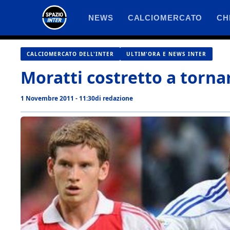
Vai
NEWS
CALCIOMERCATO
CH
al
contenuto
CALCIOMERCATO DELL'INTER
ULTIM'ORA E NEWS INTER
Moratti costretto a torna
1 Novembre 2011 - 11:30
di
redazione