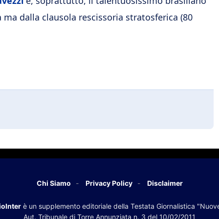
avezzi
e, soprattutto, il talentuosissimo brasiliano
a ma dalla clausola rescissoria stratosferica (80
Chi Siamo
Privacy Policy
Disclaimer
oInter
è un supplemento editoriale della Testata Giornalistica "Nuov
Aut. Tribunale di Torre Annunziata n. 3 del 10/02/2011