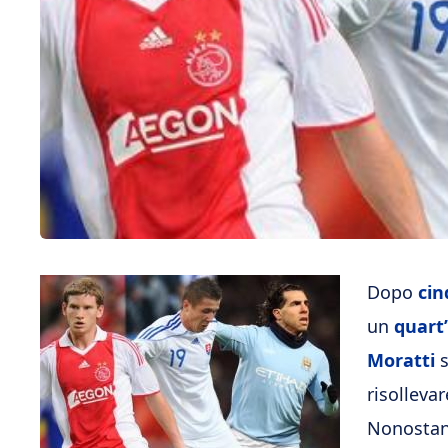
Dopo
cin
un
quart
Moratti
s
risolleva
Nonostan