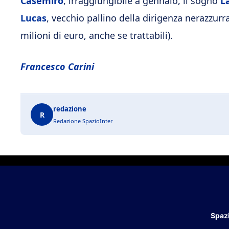
Casemiro
, irraggiungibile a gennaio, il sogno
L
Lucas
, vecchio pallino della dirigenza nerazzurr
milioni di euro, anche se trattabili).
Francesco Carini
redazione
R
Redazione SpazioInter
Spazi