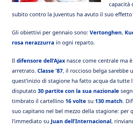
capacità 
subito contro la Juventus ha avuto il suo effetto
Gli obiettivi per gennaio sono:
Vertonghen
,
Ku
rosa nerazzurra
in ogni reparto.
Il
difensore dell’Ajax
nasce come centrale ma è in
arretrato.
Classe ’87
, il roccioso belga sarebbe
quest’inizio di stagione ha fatto acqua da tutte 
disputato
30 partite con la sua nazionale
segn
timbrato il cartellino
16 volte
su
130 match
. Di
suo capitano nel bel mezzo della stagione: per q
l’immediato su
Juan dell’Internacional
, rinvia