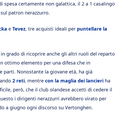
di spesa certamente non galattica, il 2 a 1 casalingo
 sul patron nerazzurro.
cka
e
Tevez
, tre acquisti ideali per
puntellare la
 grado di ricoprire anche gli altri ruoli del reparto
 un ottimo elemento per una difesa che in
le parti. Nonostante la giovane età, ha già
ando
2 reti
, mentre
con la maglia dei lancieri
ha
fficile, però, che il club olandese accetti di cedere il
uesto i dirigenti nerazzurri avrebbero virato per
ndo a giugno ogni discorso su Vertonghen.