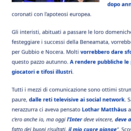
dopo ann
coronati con l’apoteosi europea.
Gli interisti, abituati a passare le loro domenich
festeggiare i successi della Beneamata, vorrebber
per Gubbio e Nocera. Molti
vorrebbero dare sfo
questo pazzo autunno.
A rendere pubbliche le
giocatori e tifosi illustri
.
Tutti i mezzi di comunicazione sono ottimi strum
paure,
dalle reti televisive ai social network
. 
nerazzurra ci aveva pensato
Lothar Matthäus
a
c’ero anche io, ma oggi
l’Inter
deve vincere,
deve a
fatto dei buoni risultati,
il mio cuore piange
“
. Sco