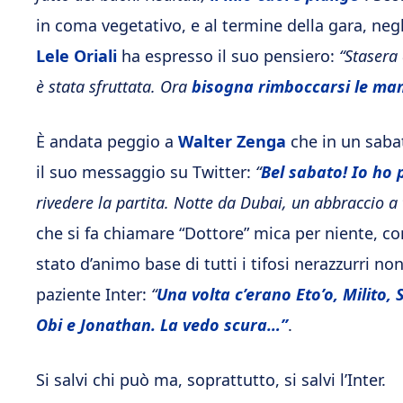
in coma vegetativo, e al termine della gara, neg
Lele Oriali
ha espresso il suo pensiero:
“Stasera 
è stata sfruttata. Ora
bisogna rimboccarsi le mani
È andata peggio a
Walter Zenga
che in un sabato
il suo messaggio su Twitter:
“
Bel sabato! Io ho 
rivedere la partita. Notte da Dubai, un abbraccio a t
che si fa chiamare “Dottore” mica per niente, c
stato d’animo base di tutti i tifosi nerazzurri 
paziente Inter:
“
Una volta c’erano Eto’o, Milito
Obi e Jonathan. La vedo scura…”
.
Si salvi chi può ma, soprattutto, si salvi l’Inter.