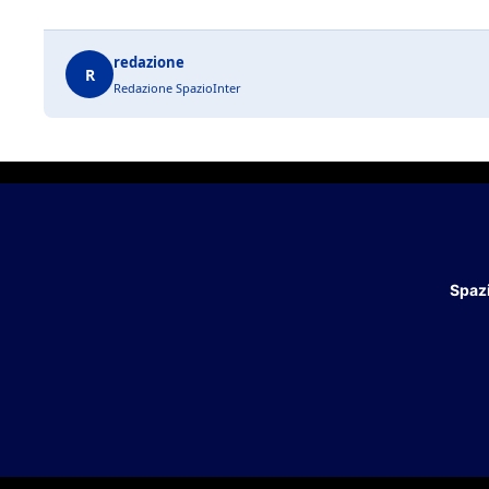
redazione
R
Redazione SpazioInter
Spazi