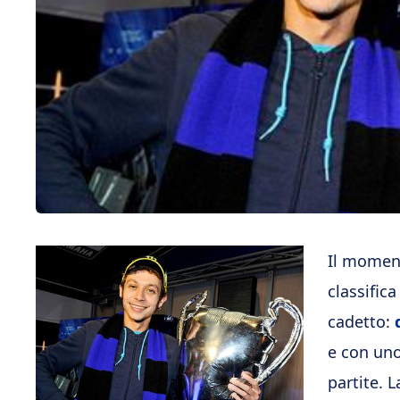
Il moment
classific
cadetto:
e con uno
partite. 