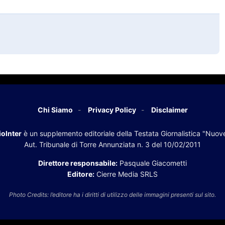
Chi Siamo
Privacy Policy
Disclaimer
oInter
è un supplemento editoriale della Testata Giornalistica "Nuov
Aut. Tribunale di Torre Annunziata n. 3 del 10/02/2011
Direttore responsabile:
Pasquale Giacometti
Editore:
Cierre Media SRLS
Photo Credits: l’editore ha i diritti di utilizzo delle immagini presenti sul sito.