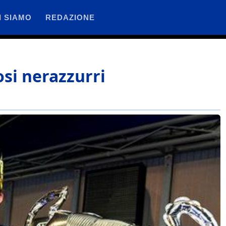
I SIAMO
REDAZIONE
osi nerazzurri