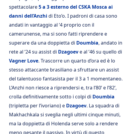
spettacolare
5 a 3 esterno del CSKA Mosca ai
danni dell’Anzhi
di Eto’o. I padroni di casa sono
andati in vantaggio al ‘4 proprio con il
camerunense, ma si sono fatti riprendere e
superare da una doppietta di
Doumbia
, andato in
rete al ’24 su assist di
Dzagoev
e al ’46 su quello di
Vagner Love
. Trascorre un quarto d’ora ed è lo
stesso attaccante brasiliano a sfruttare un assist
del talentuoso fantasista per il 3 a 1 momentaneo.
L’Anzhi non riesce a riprendersi e, tra l’80’ e l’82’,
crolla definitivamente sotto i colpi di
Doumbia
(tripletta per l’ivoriano) e
Dzagoev
. La squadra di
Makhachkala si sveglia negli ultimi cinque minuti,
ma la doppietta di Holenda serve solo a rendere
meno pesante il passivo. In virtù di questo