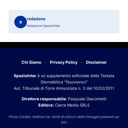
redazione
R
Redazione SpazioInter
Chi Siamo
Privacy Policy
Disclaimer
SpazioInter
è un supplemento editoriale della Testata
Giornalistica "Nuovevoci"
Aut. Tribunale di Torre Annunziata n. 3 del 10/02/2011
Direttore responsabile:
Pasquale Giacometti
Editore:
Cierre Media SRLS
Photo Credits: l’editore ha i diritti di utilizzo delle immagini presenti sul
sito.