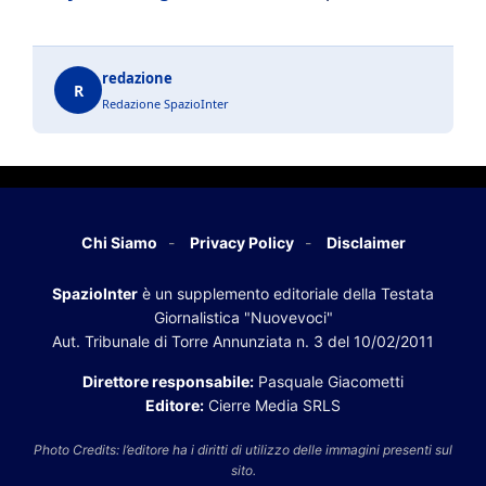
redazione
R
Redazione SpazioInter
Chi Siamo
Privacy Policy
Disclaimer
SpazioInter
è un supplemento editoriale della Testata
Giornalistica "Nuovevoci"
Aut. Tribunale di Torre Annunziata n. 3 del 10/02/2011
Direttore responsabile:
Pasquale Giacometti
Editore:
Cierre Media SRLS
Photo Credits: l’editore ha i diritti di utilizzo delle immagini presenti sul
sito.