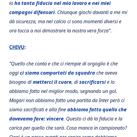
io
ho tanta fiducia nel mio lavoro e nei miei
compagni difensori
. Chiunque giochi davanti a me mi
dà sicurezza, ma nel calcio ci sono momenti diversi e
ora tocca a noi dimostrare la nostra vera forza”
.
CHIVU
:
“Quello che conta e che ci riempie di orgoglio è che
oggi
ci siamo comportati da squadra
che aveva
bisogno di
metterci il cuore
, di
sacrificarsi
e lo
abbiamo fatto nel miglior modo, segnando un gol.
Magari non abbiamo fatto una partita da Inter però ci
siamo sacrificati e alla fine
abbiamo fatto quello che
dovevamo fare: vincere
. Questo ci dà la fiducia e la
carica per quello che sarà. Cosa manca in campionato?
Oggi è un passo avanti per capire come dobbiamo