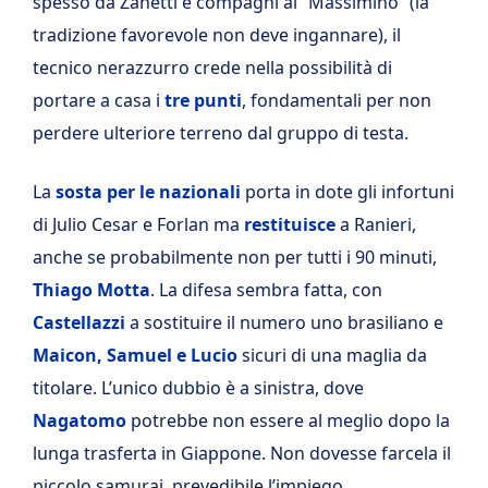
spesso da Zanetti e compagni al “Massimino” (la
tradizione favorevole non deve ingannare), il
tecnico nerazzurro crede nella possibilità di
portare a casa i
tre punti
, fondamentali per non
perdere ulteriore terreno dal gruppo di testa.
La
sosta per le nazionali
porta in dote gli infortuni
di Julio Cesar e Forlan ma
restituisce
a Ranieri,
anche se probabilmente non per tutti i 90 minuti,
Thiago Motta
. La difesa sembra fatta, con
Castellazzi
a sostituire il numero uno brasiliano e
Maicon, Samuel e Lucio
sicuri di una maglia da
titolare. L’unico dubbio è a sinistra, dove
Nagatomo
potrebbe non essere al meglio dopo la
lunga trasferta in Giappone. Non dovesse farcela il
piccolo samurai, prevedibile l’impiego