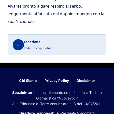
Alvarez pronto a dare respiro al serbo,
leggermente affaticato dal doppio impegno con la
sua Nazionale.
redazione
R
Redazione SpazioInter
Chi Siamo
Privacy Policy
Disclaimer
SpazioInter
è un supplemento editoriale della Testata
Giornalistica "Nuovevoci"
Aut. Tribunale di Torre Annunziata n. 3 del 10/02/2011
Direttore responsabile:
Pasquale Giacometti