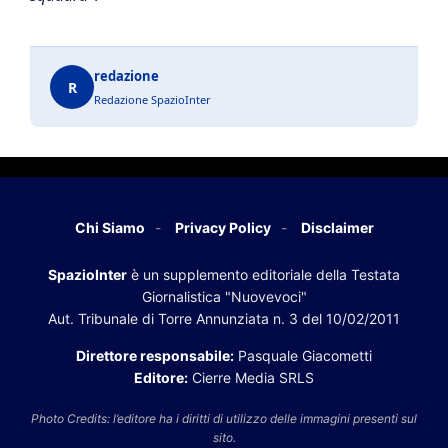
redazione
R
Redazione SpazioInter
Chi Siamo
Privacy Policy
Disclaimer
SpazioInter
è un supplemento editoriale della Testata
Giornalistica "Nuovevoci"
Aut. Tribunale di Torre Annunziata n. 3 del 10/02/2011
Direttore responsabile:
Pasquale Giacometti
Editore:
Cierre Media SRLS
Photo Credits: l’editore ha i diritti di utilizzo delle immagini presenti sul
sito.