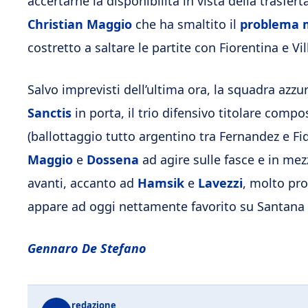
accertarne la disponibilità in vista della trasf
Christian Maggio
che ha smaltito il
problema m
costretto a saltare le partite con Fiorentina e Vil
Salvo imprevisti dell’ultima ora, la squadra az
Sanctis
in porta, il trio difensivo titolare comp
(ballottaggio tutto argentino tra Fernandez e Fid
Maggio
e
Dossena
ad agire sulle fasce e in mez
avanti, accanto ad
Hamsik
e
Lavezzi
, molto pro
appare ad oggi nettamente favorito su Santana
Gennaro De Stefano
redazione