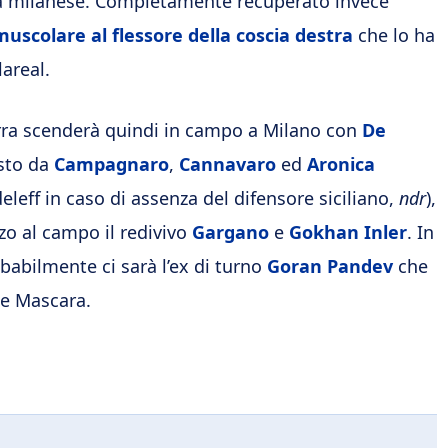
erta milanese. Completamente recuperato invece
uscolare al flessore della coscia destra
che lo ha
lareal.
zurra scenderà quindi in campo a Milano con
De
osto da
Campagnaro
,
Cannavaro
ed
Aronica
eleff in caso di assenza del difensore siciliano,
ndr
),
zo al campo il redivivo
Gargano
e
Gokhan Inler
. In
babilmente ci sarà l’ex di turno
Goran Pandev
che
 e Mascara.