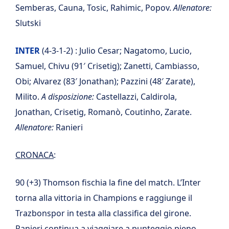
Semberas, Cauna, Tosic, Rahimic, Popov.
Allenatore:
Slutski
INTER
(4-3-1-2) : Julio Cesar; Nagatomo, Lucio,
Samuel, Chivu (91′ Crisetig); Zanetti, Cambiasso,
Obi; Alvarez (83′ Jonathan); Pazzini (48′ Zarate),
Milito.
A disposizione:
Castellazzi, Caldirola,
Jonathan, Crisetig, Romanò, Coutinho, Zarate.
Allenatore:
Ranieri
CRONACA
:
90 (+3) Thomson fischia la fine del match. L’Inter
torna alla vittoria in Champions e raggiunge il
Trazbonspor in testa alla classifica del girone.
Ranieri continua a viaggiare a punteggio pieno.