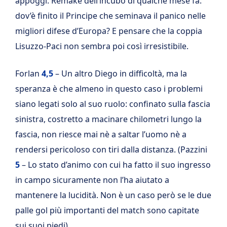
appoggi. Remake dell’incubo di qualche mese fa:
dov’è finito il Principe che seminava il panico nelle
migliori difese d’Europa? E pensare che la coppia
Lisuzzo-Paci non sembra poi così irresistibile.
Forlan
4,5
– Un altro Diego in difficoltà, ma la
speranza è che almeno in questo caso i problemi
siano legati solo al suo ruolo: confinato sulla fascia
sinistra, costretto a macinare chilometri lungo la
fascia, non riesce mai nè a saltar l’uomo nè a
rendersi pericoloso con tiri dalla distanza. (Pazzini
5
– Lo stato d’animo con cui ha fatto il suo ingresso
in campo sicuramente non l’ha aiutato a
mantenere la lucidità. Non è un caso però se le due
palle gol più importanti del match sono capitate
sui suoi piedi).