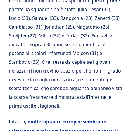
formazioni schierate da Gasperini in queste prime
partite, la squadra tipo è stata: Julio Cesar (32),
Lucio (33), Samuel (33), Ranocchia (23), Zanetti (38),
Cambiasso (31), Jonathan (25), Nagatomo (25),
Sneijder (27), Milito (32) e Forlan (32). Ben sette
giocatori sopra i 30 anni, senza dimenticare i
potenziali titolari infortunati Maicon (31) e
Stankovic (33). Ora, resta da capire se i giovani
nerazzurri non trovino spazio perchè non in grado
di vestire la maglia nerazzurra, o solamente per
scelta tecnica, che sarebbe alquanto opinabile vista
la scarsa freschezza dimostrata dall’Inter nelle
prime uscite stagionali.
Intanto,
molte squadre europee sembrano
intenzionate ad investire proprio sui ragazzi di