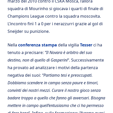
marzo del 2010 contro il CSKA Mosca, l’allora
squadra di Mourinho si giocava i quarti di finale di
Champions League contro la squadra moscovita.
L’incontro finì 1 a 0 per i nerazzurri grazie al gol di
Sneijder su punizione.
Nella
conferenza stampa
della vigilia
Tesser
ci ha
tenuto a precisare:
“Il Novara è arbitro del suo
destino, non di quello di Gasperini
“. Successivamente
ha provato ad analizzare i motivi della partenza
negativa dei suoi:
“Partiamo tesi e preoccupati.
Dobbiamo scendere in campo senza paure e timori,
convinti dei nostri mezzi. Curare il nostro gioco senza
badare troppo a quello che fanno gli avversari. Bisogna
mettere in campo quell’entusiasmo che ci ha permesso
di fare bene
“. Infine, sulla formazione:
“Avremo quasi