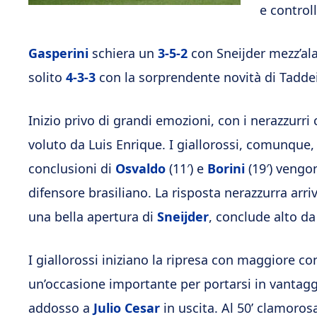
e control
Gasperini
schiera un
3-5-2
con Sneijder mezz’ala 
solito
4-3-3
con la sorprendente novità di Taddei 
Inizio privo di grandi emozioni, con i nerazzurr
voluto da Luis Enrique. I giallorossi, comunque, 
conclusioni di
Osvaldo
(11′) e
Borini
(19′) vengo
difensore brasiliano. La risposta nerazzurra arr
una bella apertura di
Sneijder
, conclude alto da
I giallorossi iniziano la ripresa con maggiore 
un’occasione importante per portarsi in vantag
addosso a
Julio Cesar
in uscita. Al 50’ clamorosa