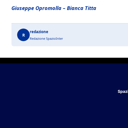
Giuseppe Opromolla – Bianca Titta
redazione
R
Redazione SpazioInter
Spazi