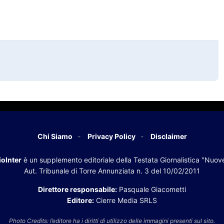
Chi Siamo
Privacy Policy
Disclaimer
oInter
è un supplemento editoriale della Testata Giornalistica "Nuov
Aut. Tribunale di Torre Annunziata n. 3 del 10/02/2011
Direttore responsabile:
Pasquale Giacometti
Editore:
Cierre Media SRLS
Photo Credits: l’editore ha i diritti di utilizzo delle immagini presenti sul sito.