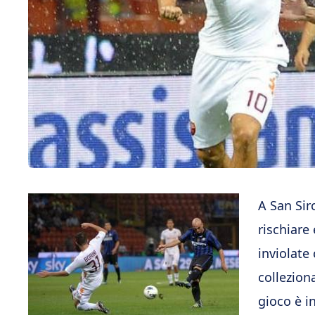
A San Sir
rischiare 
inviolate
collezion
gioco è i