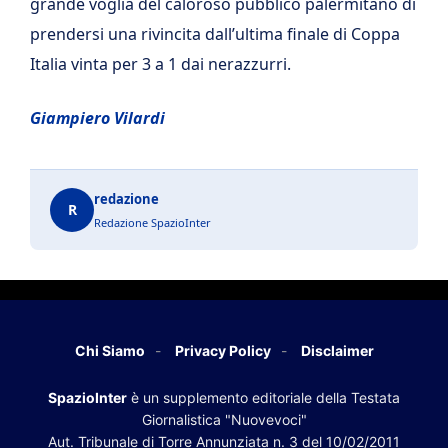
grande voglia del caloroso pubblico palermitano di
prendersi una rivincita dall’ultima finale di Coppa
Italia vinta per 3 a 1 dai nerazzurri.
Giampiero Vilardi
redazione
R
Redazione SpazioInter
Chi Siamo
Privacy Policy
Disclaimer
SpazioInter
è un supplemento editoriale della Testata
Giornalistica "Nuovevoci"
Aut. Tribunale di Torre Annunziata n. 3 del 10/02/2011