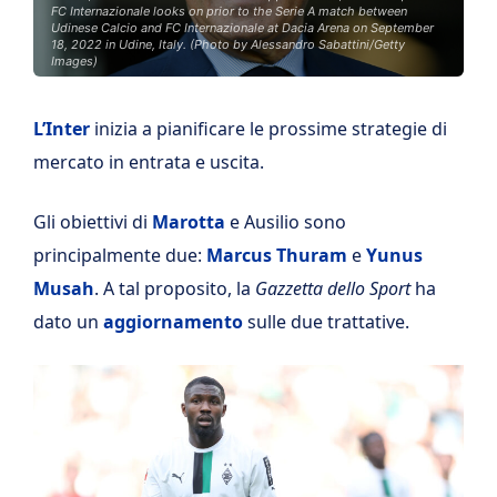
FC Internazionale looks on prior to the Serie A match between
Udinese Calcio and FC Internazionale at Dacia Arena on September
18, 2022 in Udine, Italy. (Photo by Alessandro Sabattini/Getty
Images)
L’Inter
inizia a pianificare le prossime strategie di
mercato in entrata e uscita.
Gli obiettivi di
Marotta
e Ausilio sono
principalmente due:
Marcus Thuram
e
Yunus
Musah
. A tal proposito, la
Gazzetta dello Sport
ha
dato un
aggiornamento
sulle due trattative.