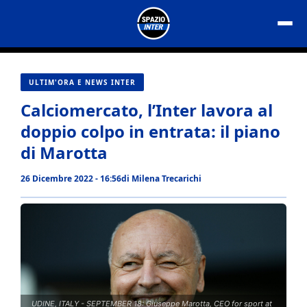
Vai
al
contenuto
ULTIM'ORA E NEWS INTER
Calciomercato, l’Inter lavora al
doppio colpo in entrata: il piano
di Marotta
26 Dicembre 2022 - 16:56
di
Milena Trecarichi
UDINE, ITALY - SEPTEMBER 18: Giuseppe Marotta, CEO for sport at