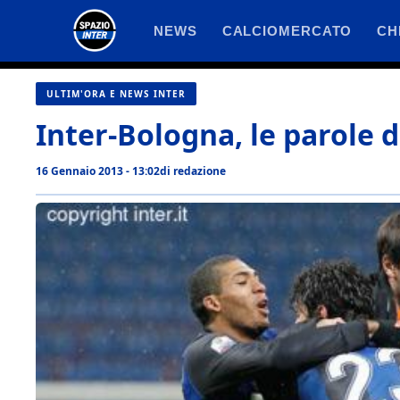
Vai
NEWS
CALCIOMERCATO
CH
al
contenuto
ULTIM'ORA E NEWS INTER
Inter-Bologna, le parole d
16 Gennaio 2013 - 13:02
di
redazione