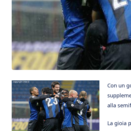
Con un g
supplemen
alla semif
La gioia 