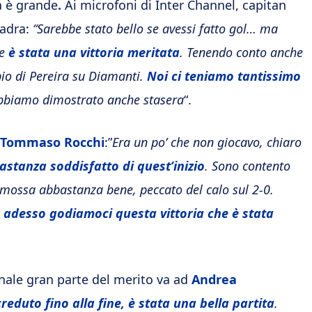
a è grande
.
Ai microfoni di Inter Channel, capitan
adra:
“Sarebbe stato bello se avessi fatto gol… ma
ue
è stata una vittoria meritata
. Tenendo conto anche
bio di Pereira su Diamanti.
Noi ci teniamo tantissimo
abbiamo dimostrato anche stasera
“.
Tommaso Rocchi
:”
Era un po’ che non giocavo, chiaro
stanza soddisfatto di quest’inizio
. Sono contento
ia mossa abbastanza bene, peccato del calo sul 2-0.
,
adesso godiamoci questa vittoria che è stata
 finale gran parte del merito va ad
Andrea
eduto fino alla fine, è stata una bella partita
.