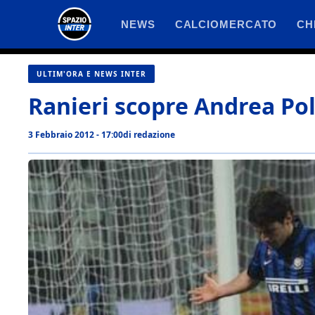
Vai
NEWS
CALCIOMERCATO
CH
al
contenuto
ULTIM'ORA E NEWS INTER
Ranieri scopre Andrea Pol
3 Febbraio 2012 - 17:00
di
redazione