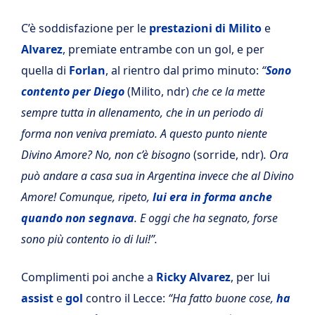
C’è soddisfazione per le
prestazioni di Milito
e
Alvarez
, premiate entrambe con un gol, e per
quella di
Forlan
, al rientro dal primo minuto:
“
Sono
contento per Diego
(Milito, ndr)
che ce la mette
sempre tutta in allenamento, che in un periodo di
forma non veniva premiato. A questo punto niente
Divino Amore? No, non c’è bisogno
(sorride, ndr)
. Ora
può andare a casa sua in Argentina invece che al Divino
Amore! Comunque, ripeto,
lui era in forma anche
quando non segnava
. E oggi che ha segnato, forse
sono più contento io di lui!”.
Complimenti poi anche a
Ricky Alvarez
, per lui
assist
e
gol
contro il Lecce:
“Ha fatto buone cose,
ha