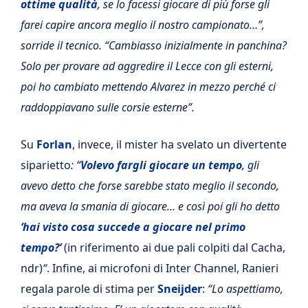
ottime qualità
, se lo facessi giocare di più forse gli
farei capire ancora meglio il nostro campionato…”,
sorride il tecnico. “Cambiasso inizialmente in panchina?
Solo per provare ad aggredire il Lecce con gli esterni,
poi ho cambiato mettendo Alvarez in mezzo perché ci
raddoppiavano sulle corsie esterne”.
Su
Forlan
, invece, il mister ha svelato un divertente
siparietto
: “
Volevo fargli giocare un tempo
, gli
avevo detto che forse sarebbe stato meglio il secondo,
ma aveva la smania di giocare… e così poi gli ho detto
‘hai visto cosa succede a giocare nel primo
tempo?’
(in riferimento ai due pali colpiti dal Cacha,
ndr)
“
. Infine, ai microfoni di Inter Channel, Ranieri
regala parole di stima per
Sneijder
:
“Lo aspettiamo,